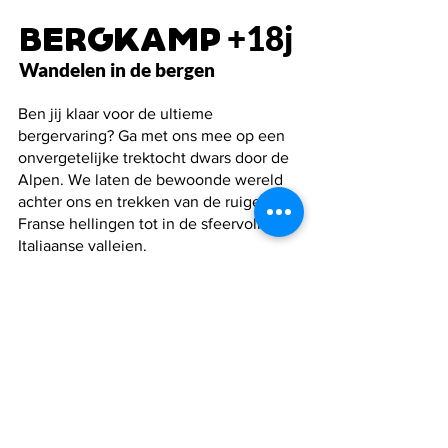
Bergkamp
+18j
Wandelen in de bergen
Ben jij klaar voor de ultieme
bergervaring? Ga met ons mee op een
onvergetelijke trektocht dwars door de
Alpen. We laten de bewoonde wereld
achter ons en trekken van de ruige
Franse hellingen tot in de sfeervolle
Italiaanse valleien.
We stijgen tot wel 2500 meter, waar de
lucht ijl is en de uitzichten eindeloos.
De bergen laten zich niet temmen. We
trotseren alle weersomstandigheden,
wat deze tocht tot een uitdagende en
authentieke ervaring maakt. Een unieke
route waarbij we letterlijk de grens
oversteken tussen Frankrijk en Italië. 5