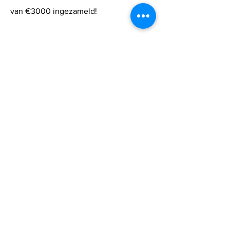
van €3000 ingezameld!
We zijn enorm trots dat we hiermee
vele staartjes hebben doen kwispelen
en een positieve impact hebben
gemaakt op het leven van de dieren.